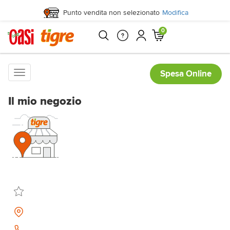
Punto vendita non selezionato
Modifica
0
Toggle
Spesa Online
navigation
Il mio negozio