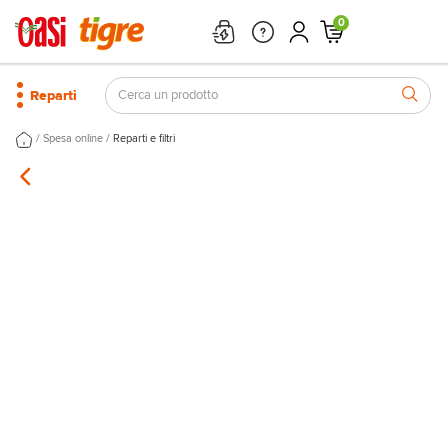
0
Reparti
/
/
Spesa online
Reparti e filtri