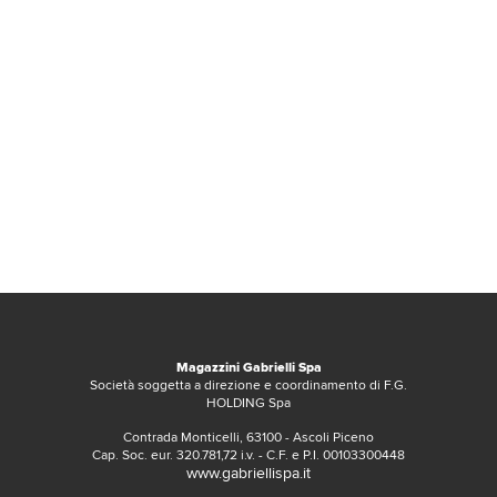
Magazzini Gabrielli Spa
Società soggetta a direzione e coordinamento di F.G.
HOLDING Spa
Contrada Monticelli, 63100 - Ascoli Piceno
Cap. Soc. eur. 320.781,72 i.v. - C.F. e P.I. 00103300448
www.gabriellispa.it