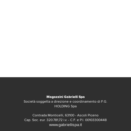
Magazzini Gabrielli Spa
Società soggetta a direzione e coordinamento di F.G.
HOLDING Spa
Contrada Monticelli, 63100 - Ascoli Piceno
Cap. Soc. eur. 320.781,72 i.v. - C.F. e P.I. 00103300448
www.gabriellispa.it