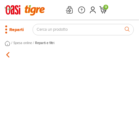
0
Reparti
/
/
Spesa online
Reparti e filtri