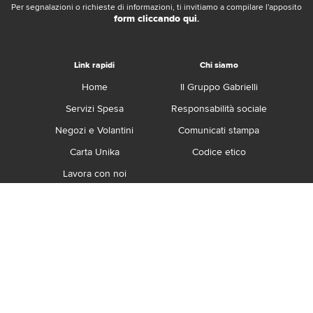
Per segnalazioni o richieste di informazioni, ti invitiamo a compilare l'apposito
form cliccando qui
.
Link rapidi
Chi siamo
Home
Il Gruppo Gabrielli
Servizi Spesa
Responsabilità sociale
Negozi e Volantini
Comunicati stampa
Carta Unika
Codice etico
Lavora con noi
Franchising
Contatti
Termini e Condizioni
Privacy e Cookie Policy