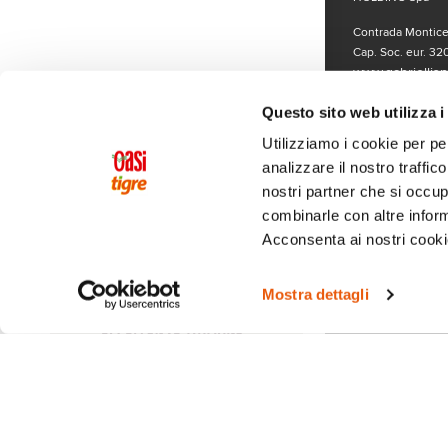
Contrada Monticel
Cap. Soc. eur. 320
www.gabriellispa
LISTE SPECIALI
Per segnalazioni o
Questo sito web utilizza i
cliccando qui
.
Utilizziamo i cookie per pe
analizzare il nostro traffic
nostri partner che si occup
combinarle con altre inform
Acconsenta ai nostri cookie
Mostra dettagli
Seguici sui 
© Copyright 2019
www.gabriellispa