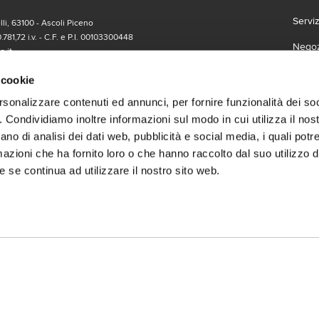
Servi
li, 63100 - Ascoli Piceno
.781,72 i.v. - C.F. e P.I. 00103300448
Negozi
.it
Carta
form
 richieste di informazioni, ti invitiamo a compilare l'apposito
 cookie
Lavor
rsonalizzare contenuti ed annunci, per fornire funzionalità dei so
o. Condividiamo inoltre informazioni sul modo in cui utilizza il nost
Franc
ano di analisi dei dati web, pubblicità e social media, i quali pot
Contat
azioni che ha fornito loro o che hanno raccolto dal suo utilizzo de
 se continua ad utilizzare il nostro sito web.
Termin
social
Scari
 | Gruppo Gabrielli | La società adotta il Codice Etico D.L.gs. 23/1/01 vis
.it |