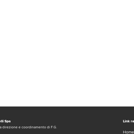
lli Spa
Link ra
a direzione e coordinamento di F.G.
Home