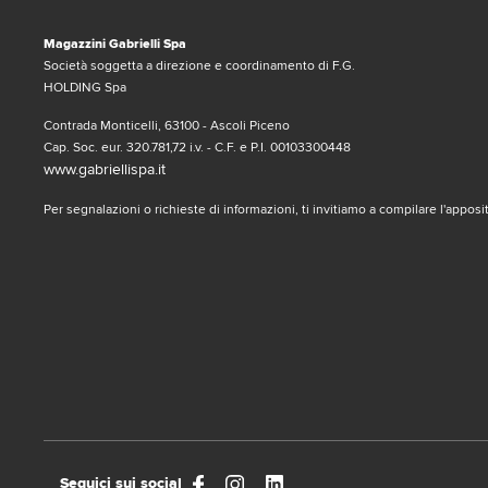
Magazzini Gabrielli Spa
Società soggetta a direzione e coordinamento di F.G.
HOLDING Spa
Contrada Monticelli, 63100 - Ascoli Piceno
Cap. Soc. eur. 320.781,72 i.v. - C.F. e P.I. 00103300448
www.gabriellispa.it
Per segnalazioni o richieste di informazioni, ti invitiamo a compilare l'appos
Seguici sui social