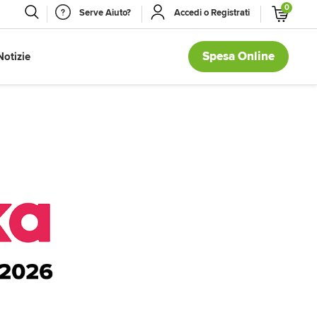
0
Serve Aiuto?
Accedi o Registrati
Spesa Online
Notizie