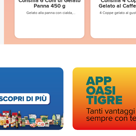
Consilia 6 Coni di Gelato
Consilia 4 Co
Panna 450 g
Gelato al Caff
Gelato alla panna con cialda,
4 Coppe gelato al gust
copertura al cacao magro, decorato
con granella di nocciole e granella di
nocciole pralinata