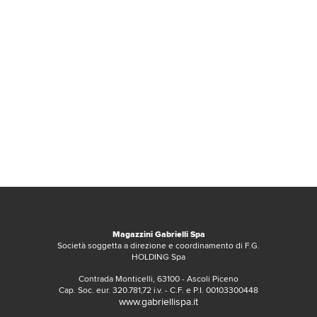
Magazzini Gabrielli Spa
Società soggetta a direzione e coordinamento di F.G.
HOLDING Spa
Contrada Monticelli, 63100 - Ascoli Piceno
Cap. Soc. eur. 320.781,72 i.v. - C.F. e P.I. 00103300448
www.gabriellispa.it