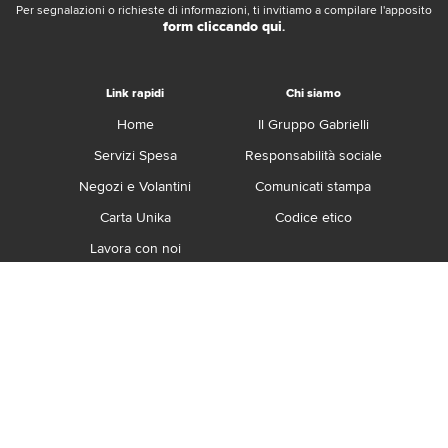
Per segnalazioni o richieste di informazioni, ti invitiamo a compilare l'apposito
form cliccando qui
.
Link rapidi
Chi siamo
Home
Il Gruppo Gabrielli
Servizi Spesa
Responsabilità sociale
Negozi e Volantini
Comunicati stampa
Carta Unika
Codice etico
Lavora con noi
Franchising
Contatti
Termini e Condizioni
Privacy e Cookie Policy