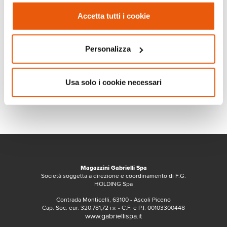
Accetta tutti i cookie
Personalizza
Usa solo i cookie necessari
Magazzini Gabrielli Spa
Società soggetta a direzione e coordinamento di F.G.
HOLDING Spa
Contrada Monticelli, 63100 - Ascoli Piceno
Cap. Soc. eur. 320.781,72 i.v. - C.F. e P.I. 00103300448
www.gabriellispa.it