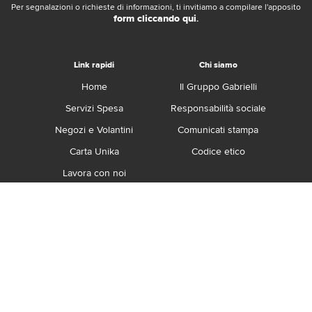
Per segnalazioni o richieste di informazioni, ti invitiamo a compilare l'apposito
form cliccando qui
.
Link rapidi
Chi siamo
Home
Il Gruppo Gabrielli
Servizi Spesa
Responsabilità sociale
Negozi e Volantini
Comunicati stampa
Carta Unika
Codice etico
Lavora con noi
Franchising
Contatti
Termini e Condizioni
Privacy e Cookie Policy