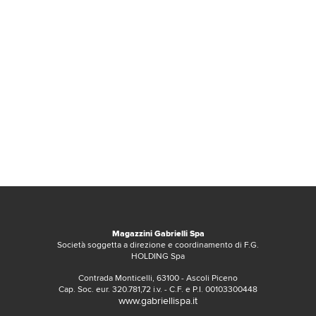
Magazzini Gabrielli Spa
Società soggetta a direzione e coordinamento di F.G.
HOLDING Spa
Contrada Monticelli, 63100 - Ascoli Piceno
Cap. Soc. eur. 320.781,72 i.v. - C.F. e P.I. 00103300448
www.gabriellispa.it