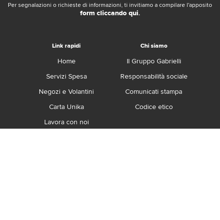
Per segnalazioni o richieste di informazioni, ti invitiamo a compilare l'apposito
form cliccando qui
.
Link rapidi
Chi siamo
Home
Il Gruppo Gabrielli
Servizi Spesa
Responsabilità sociale
Negozi e Volantini
Comunicati stampa
Carta Unika
Codice etico
Lavora con noi
Franchising
Contatti
Termini e Condizioni
Privacy e Cookie Policy