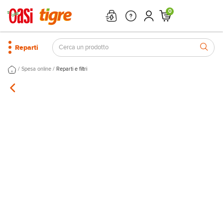
0
Reparti
/
/
Spesa online
Reparti e filtri