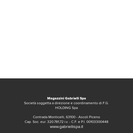
Magazzini Gabrielli Spa
Società soggetta a direzione e coordinamento di F.G.
HOLDING Spa
Contrada Monticelli, 63100 - Ascoli Piceno
Cap. Soc. eur. 320.781,72 i.v. - C.F. e P.I. 00103300448
www.gabriellispa.it