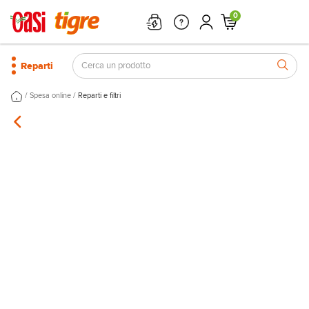
0
Reparti
/
/
Spesa online
Reparti e filtri