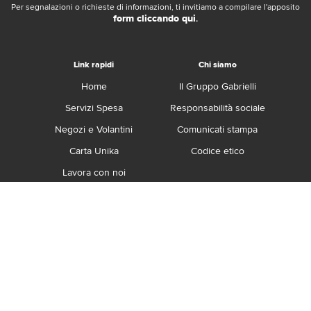
Per segnalazioni o richieste di informazioni, ti invitiamo a compilare l'apposito
form cliccando qui
.
Link rapidi
Chi siamo
Home
Il Gruppo Gabrielli
Servizi Spesa
Responsabilità sociale
Negozi e Volantini
Comunicati stampa
Carta Unika
Codice etico
Lavora con noi
Franchising
Contatti
Termini e Condizioni
Privacy e Cookie Policy