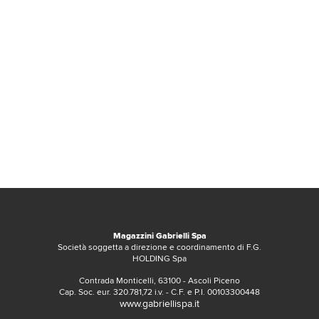
Magazzini Gabrielli Spa
Società soggetta a direzione e coordinamento di F.G.
HOLDING Spa
Contrada Monticelli, 63100 - Ascoli Piceno
Cap. Soc. eur. 320.781,72 i.v. - C.F. e P.I. 00103300448
www.gabriellispa.it