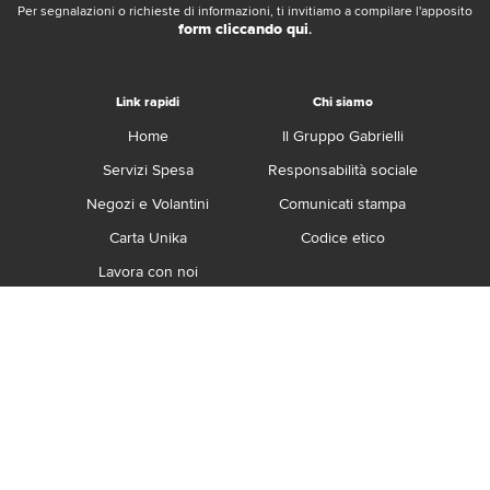
Per segnalazioni o richieste di informazioni, ti invitiamo a compilare l'apposito
form cliccando qui
.
Link rapidi
Chi siamo
Home
Il Gruppo Gabrielli
Servizi Spesa
Responsabilità sociale
Negozi e Volantini
Comunicati stampa
Carta Unika
Codice etico
Lavora con noi
Franchising
Contatti
Termini e Condizioni
Privacy e Cookie Policy