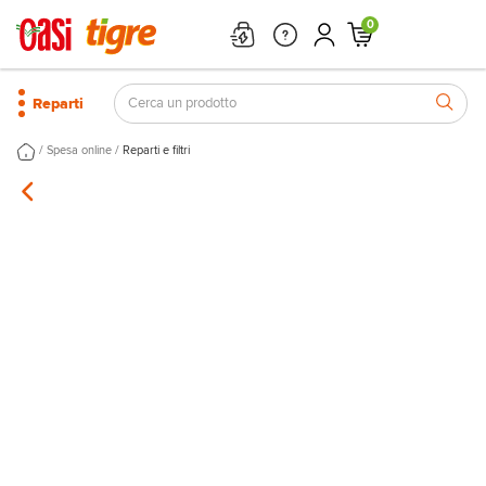
0
Reparti
/
/
Spesa online
Reparti e filtri