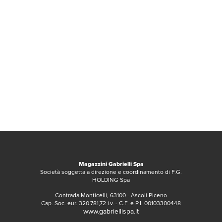
Magazzini Gabrielli Spa
Società soggetta a direzione e coordinamento di F.G.
HOLDING Spa
Contrada Monticelli, 63100 - Ascoli Piceno
Cap. Soc. eur. 320.781,72 i.v. - C.F. e P.I. 00103300448
www.gabriellispa.it