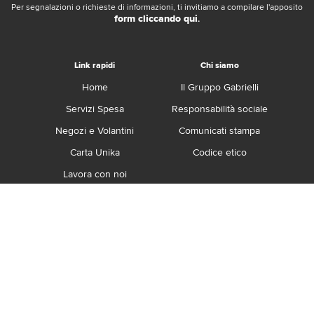
Per segnalazioni o richieste di informazioni, ti invitiamo a compilare l'apposito
form cliccando qui
.
Link rapidi
Chi siamo
Home
Il Gruppo Gabrielli
Servizi Spesa
Responsabilità sociale
Negozi e Volantini
Comunicati stampa
Carta Unika
Codice etico
Lavora con noi
Franchising
Contatti
Termini e Condizioni
Privacy e Cookie Policy