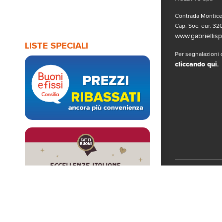
Contrada Monticel
Cap. Soc. eur. 320
www.gabriellispa
LISTE SPECIALI
Per segnalazioni o
cliccando qui
.
Seguici sui 
© Copyright 2019
www.gabriellispa