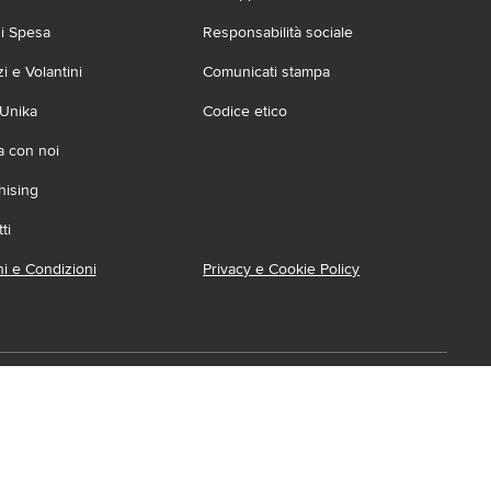
zi Spesa
Responsabilità sociale
 e Volantini
Comunicati stampa
 Unika
Codice etico
a con noi
hising
ti
i e Condizioni
Privacy e Cookie Policy
ca l'App
ionabile su:
Accessibilità