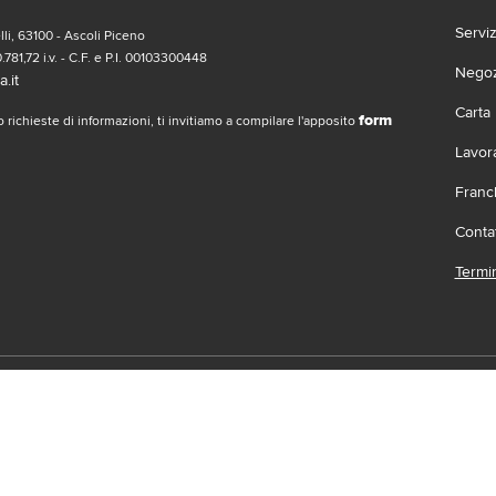
Servi
li, 63100 - Ascoli Piceno
.781,72 i.v. - C.F. e P.I. 00103300448
Negozi
.it
Carta
form
 richieste di informazioni, ti invitiamo a compilare l'apposito
Lavor
Franc
Contat
Termin
social
Scari
 | Gruppo Gabrielli | La società adotta il Codice Etico D.L.gs. 23/1/01 vis
.it |