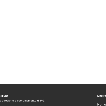
lli Spa
Link ra
a direzione e coordinamento di F.G.
Home