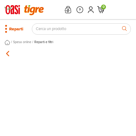
0
Reparti
/
/
Spesa online
Reparti e filtri