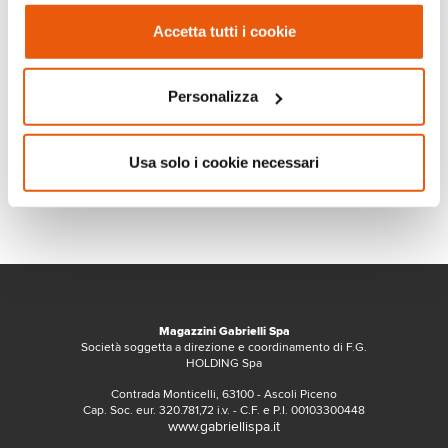
Accetta tutti i cookie
Personalizza
Usa solo i cookie necessari
Magazzini Gabrielli Spa
Società soggetta a direzione e coordinamento di F.G.
HOLDING Spa
Contrada Monticelli, 63100 - Ascoli Piceno
Cap. Soc. eur. 320.781,72 i.v. - C.F. e P.I. 00103300448
www.gabriellispa.it