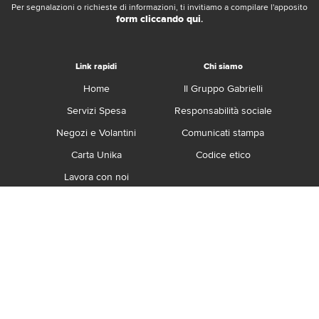
Per segnalazioni o richieste di informazioni, ti invitiamo a compilare l'apposito
form cliccando qui
.
Link rapidi
Chi siamo
Home
Il Gruppo Gabrielli
Servizi Spesa
Responsabilità sociale
Negozi e Volantini
Comunicati stampa
Carta Unika
Codice etico
Lavora con noi
Franchising
Contatti
Termini e Condizioni
Privacy e Cookie Policy