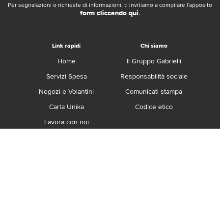
Per segnalazioni o richieste di informazioni, ti invitiamo a compilare l'apposito
form cliccando qui
.
Link rapidi
Chi siamo
Home
Il Gruppo Gabrielli
Servizi Spesa
Responsabilità sociale
Negozi e Volantini
Comunicati stampa
Carta Unika
Codice etico
Lavora con noi
Franchising
Contatti
Termini e Condizioni
Privacy e Cookie Policy