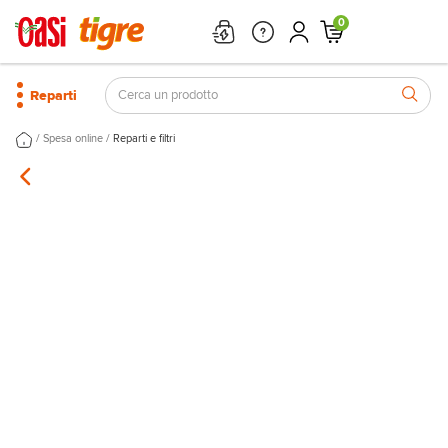
0
Reparti
/
/
Spesa online
Reparti e filtri