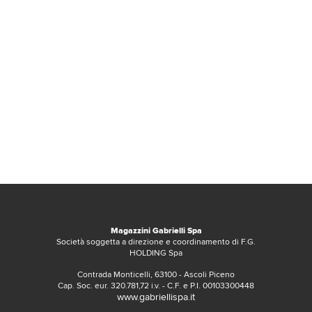
Magazzini Gabrielli Spa
Società soggetta a direzione e coordinamento di F.G.
HOLDING Spa
Contrada Monticelli, 63100 - Ascoli Piceno
Cap. Soc. eur. 320.781,72 i.v. - C.F. e P.I. 00103300448
www.gabriellispa.it