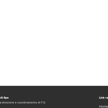
lli Spa
Link ra
a direzione e coordinamento di F.G.
Home