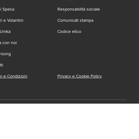
zi Spesa
Responsabilità sociale
 e Volantini
Comunicati stampa
 Unika
Codice etico
a con noi
hising
ti
i e Condizioni
Privacy e Cookie Policy
ca l'App
ionabile su:
Accessibilità