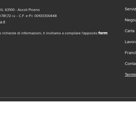
Servi
li, 63100 - Ascoli Piceno
.781,72 i.v. - C.F. e P.I. 00103300448
Negozi
.it
Carta
form
 richieste di informazioni, ti invitiamo a compilare l'apposito
Lavor
Franc
Contat
Termin
social
Scari
 | Gruppo Gabrielli | La società adotta il Codice Etico D.L.gs. 23/1/01 vis
.it |