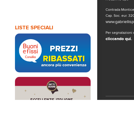
Contrada Monticel
Cap. Soc. eur. 320
www.gabriellispa
LISTE SPECIALI
Per segnalazioni o
cliccando qui
.
Seguici sui 
© Copyright 2019
www.gabriellispa