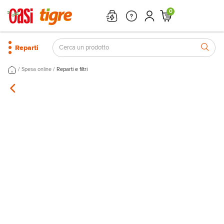
0
Reparti
/
/
Spesa online
Reparti e filtri