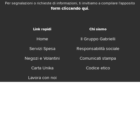
Per segnalazioni o richieste di informazioni, ti invitiamo a compilare l'apposito
form cliccando qui
.
Link rapidi
Chi siamo
Home
Il Gruppo Gabrielli
Servizi Spesa
Responsabilità sociale
Negozi e Volantini
Comunicati stampa
Carta Unika
Codice etico
Lavora con noi
Franchising
Contatti
Termini e Condizioni
Privacy e Cookie Policy