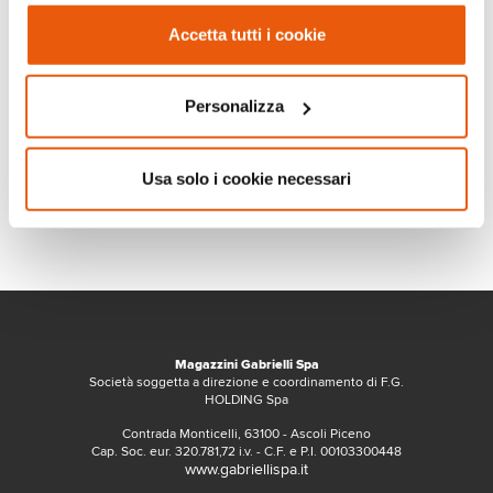
Accetta tutti i cookie
Personalizza
Usa solo i cookie necessari
Magazzini Gabrielli Spa
Società soggetta a direzione e coordinamento di F.G.
HOLDING Spa
Contrada Monticelli, 63100 - Ascoli Piceno
Cap. Soc. eur. 320.781,72 i.v. - C.F. e P.I. 00103300448
www.gabriellispa.it