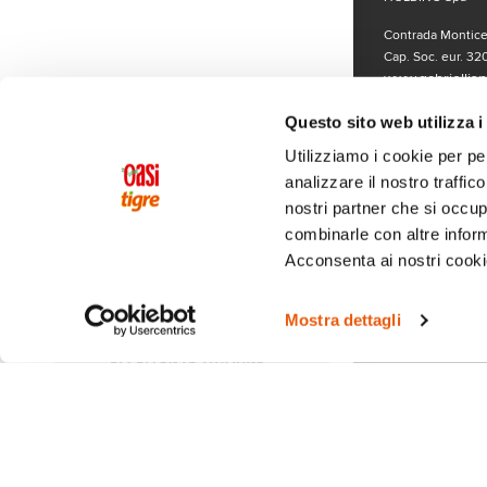
Contrada Monticel
Cap. Soc. eur. 320
www.gabriellispa
LISTE SPECIALI
Per segnalazioni o
Questo sito web utilizza i
cliccando qui
.
Utilizziamo i cookie per pe
analizzare il nostro traffic
nostri partner che si occup
combinarle con altre inform
Acconsenta ai nostri cookie
Mostra dettagli
Seguici sui 
© Copyright 2019
www.gabriellispa