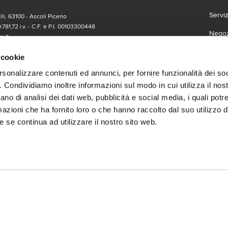
Servi
li, 63100 - Ascoli Piceno
.781,72 i.v. - C.F. e P.I. 00103300448
Negozi
.it
Carta
form
 richieste di informazioni, ti invitiamo a compilare l'apposito
 cookie
Lavor
rsonalizzare contenuti ed annunci, per fornire funzionalità dei so
o. Condividiamo inoltre informazioni sul modo in cui utilizza il nost
Franc
ano di analisi dei dati web, pubblicità e social media, i quali pot
Contat
azioni che ha fornito loro o che hanno raccolto dal suo utilizzo de
 se continua ad utilizzare il nostro sito web.
Termin
social
Scari
 | Gruppo Gabrielli | La società adotta il Codice Etico D.L.gs. 23/1/01 vis
.it |