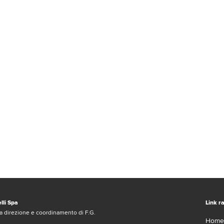
lli Spa
Link ra
a direzione e coordinamento di F.G.
Home