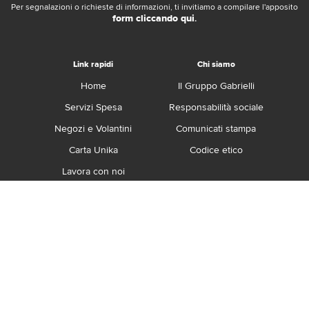
Per segnalazioni o richieste di informazioni, ti invitiamo a compilare l'apposito
form cliccando qui
.
Link rapidi
Chi siamo
Home
Il Gruppo Gabrielli
Servizi Spesa
Responsabilità sociale
Negozi e Volantini
Comunicati stampa
Carta Unika
Codice etico
Lavora con noi
Franchising
Contatti
Termini e Condizioni
Privacy e Cookie Policy