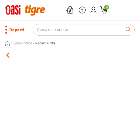
0
Reparti
/
/
Spesa online
Reparti e filtri