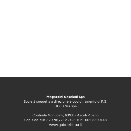
Magazzini Gabrielli Spa
Società soggetta a direzione e coordinamento di F.G.
HOLDING Spa
Contrada Monticelli, 63100 - Ascoli Piceno
Cap. Soc. eur. 320.781,72 i.v. - C.F. e P.I. 00103300448
www.gabriellispa.it