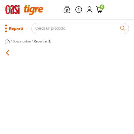
0
Reparti
/
/
Spesa online
Reparti e filtri