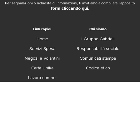
Per segnalazioni o richieste di informazioni, ti invitiamo a compilare l'apposito
form cliccando qui
.
Link rapidi
Chi siamo
Home
Il Gruppo Gabrielli
Servizi Spesa
Responsabilità sociale
Negozi e Volantini
Comunicati stampa
Carta Unika
Codice etico
Lavora con noi
Franchising
Contatti
Termini e Condizioni
Privacy e Cookie Policy