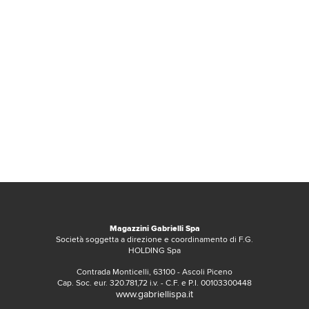
Magazzini Gabrielli Spa
Società soggetta a direzione e coordinamento di F.G.
HOLDING Spa
Contrada Monticelli, 63100 - Ascoli Piceno
Cap. Soc. eur. 320.781,72 i.v. - C.F. e P.I. 00103300448
www.gabriellispa.it