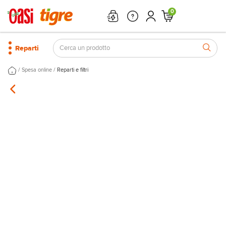
0
Reparti
/
/
Spesa online
Reparti e filtri