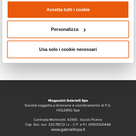
Accetta tutti i cookie
Personalizza
Usa solo i cookie necessari
Magazzini Gabrielli Spa
Società soggetta a direzione e coordinamento di F.G.
HOLDING Spa
Contrada Monticelli, 63100 - Ascoli Piceno
Cap. Soc. eur. 320.781,72 i.v. - C.F. e P.I. 00103300448
www.gabriellispa.it