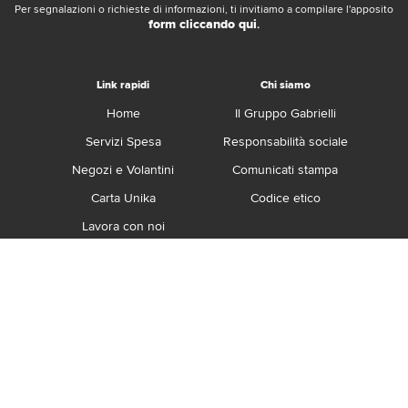
Per segnalazioni o richieste di informazioni, ti invitiamo a compilare l'apposito
form cliccando qui
.
Link rapidi
Chi siamo
Home
Il Gruppo Gabrielli
Servizi Spesa
Responsabilità sociale
Negozi e Volantini
Comunicati stampa
Carta Unika
Codice etico
Lavora con noi
Franchising
Contatti
Termini e Condizioni
Privacy e Cookie Policy