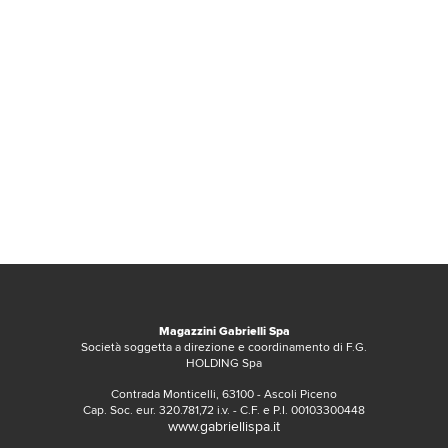
Magazzini Gabrielli Spa
Società soggetta a direzione e coordinamento di F.G.
HOLDING Spa
Contrada Monticelli, 63100 - Ascoli Piceno
Cap. Soc. eur. 320.781,72 i.v. - C.F. e P.I. 00103300448
www.gabriellispa.it