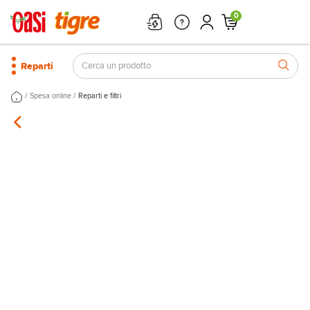
0
Reparti
/
/
Spesa online
Reparti e filtri