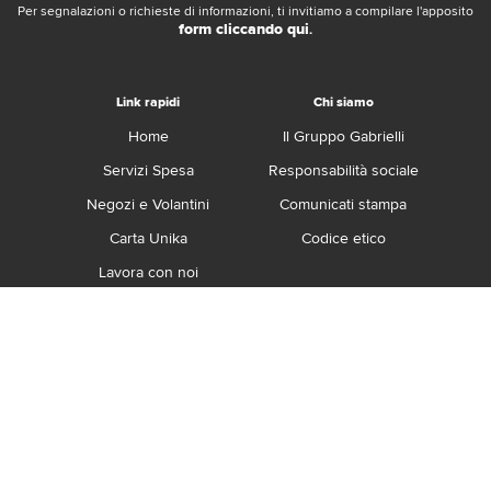
Per segnalazioni o richieste di informazioni, ti invitiamo a compilare l'apposito
form cliccando qui
.
Link rapidi
Chi siamo
Home
Il Gruppo Gabrielli
Servizi Spesa
Responsabilità sociale
Negozi e Volantini
Comunicati stampa
Carta Unika
Codice etico
Lavora con noi
Franchising
Contatti
Termini e Condizioni
Privacy e Cookie Policy