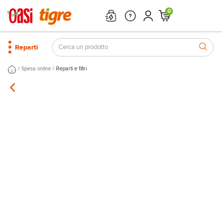
0
Reparti
/
/
Spesa online
Reparti e filtri