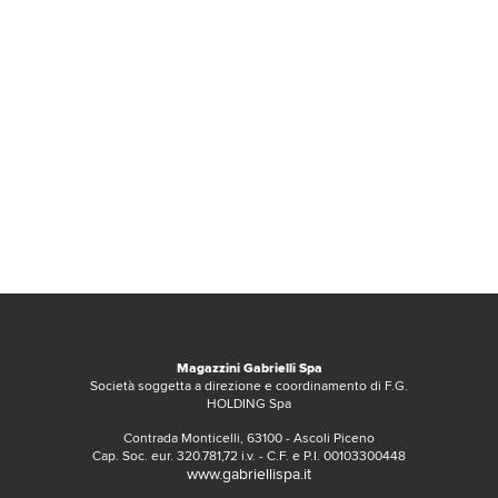
Magazzini Gabrielli Spa
Società soggetta a direzione e coordinamento di F.G.
HOLDING Spa
Contrada Monticelli, 63100 - Ascoli Piceno
Cap. Soc. eur. 320.781,72 i.v. - C.F. e P.I. 00103300448
www.gabriellispa.it