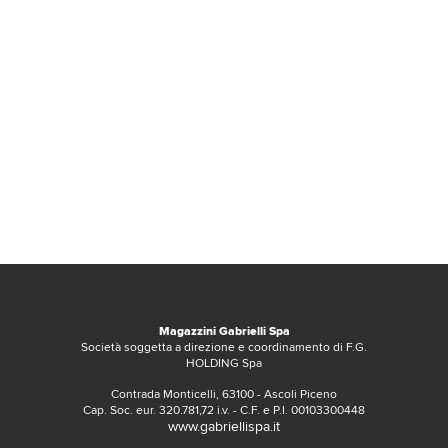
Magazzini Gabrielli Spa
Società soggetta a direzione e coordinamento di F.G.
HOLDING Spa
Contrada Monticelli, 63100 - Ascoli Piceno
Cap. Soc. eur. 320.781,72 i.v. - C.F. e P.I. 00103300448
www.gabriellispa.it