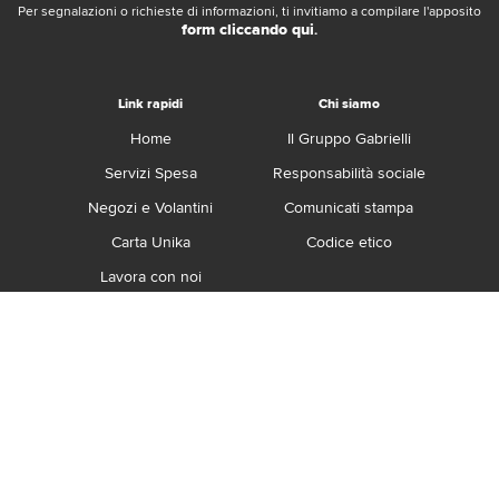
Per segnalazioni o richieste di informazioni, ti invitiamo a compilare l'apposito
form cliccando qui
.
Link rapidi
Chi siamo
Home
Il Gruppo Gabrielli
Servizi Spesa
Responsabilità sociale
Negozi e Volantini
Comunicati stampa
Carta Unika
Codice etico
Lavora con noi
Franchising
Contatti
Termini e Condizioni
Privacy e Cookie Policy