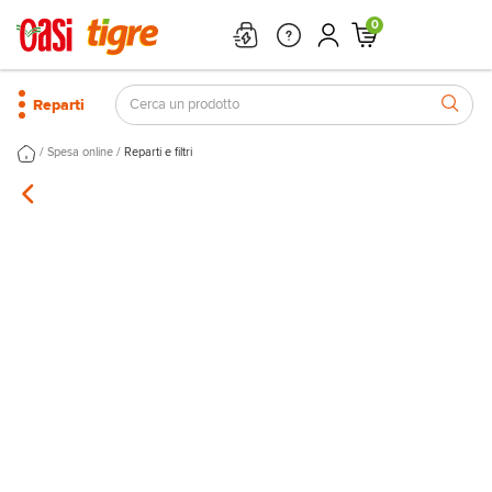
0
Reparti
/
/
Spesa online
Reparti e filtri