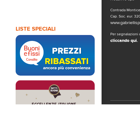
Contrada Monticel
Cap. Soc. eur. 320
www.gabriellispa
LISTE SPECIALI
Per segnalazioni o
cliccando qui
.
Seguici sui 
© Copyright 2019
www.gabriellispa