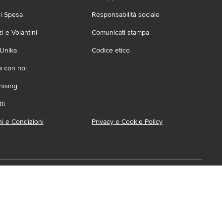
zi Spesa
Responsabilità sociale
 e Volantini
Comunicati stampa
 Unika
Codice etico
a con noi
hising
ti
i e Condizioni
Privacy e Cookie Policy
ca l'App
ionabile su:
Accessibilità