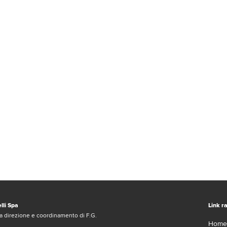
lli Spa
Link ra
a direzione e coordinamento di F.G.
Home