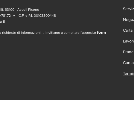
Servi
li, 63100 - Ascoli Piceno
.781,72 i.v. - C.F. e P.I. 00103300448
Negozi
.it
Carta
form
 richieste di informazioni, ti invitiamo a compilare l'apposito
Lavor
Franc
Contat
Termin
social
Scari
 | Gruppo Gabrielli | La società adotta il Codice Etico D.L.gs. 23/1/01 vis
.it |