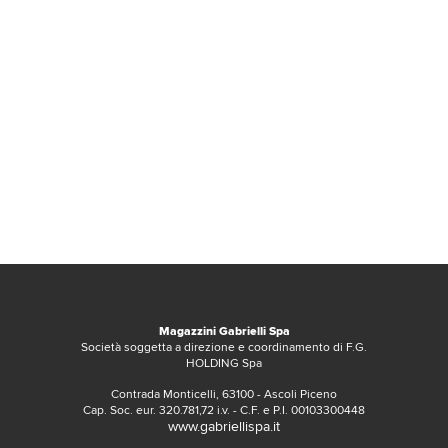
Magazzini Gabrielli Spa
Società soggetta a direzione e coordinamento di F.G.
HOLDING Spa
Contrada Monticelli, 63100 - Ascoli Piceno
Cap. Soc. eur. 320.781,72 i.v. - C.F. e P.I. 00103300448
www.gabriellispa.it