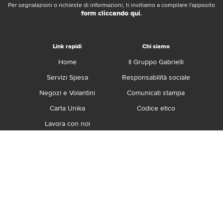
Per segnalazioni o richieste di informazioni, ti invitiamo a compilare l'apposito
form cliccando qui
.
Link rapidi
Chi siamo
Home
Il Gruppo Gabrielli
Servizi Spesa
Responsabilità sociale
Negozi e Volantini
Comunicati stampa
Carta Unika
Codice etico
Lavora con noi
Franchising
Contatti
Termini e Condizioni
Privacy e Cookie Policy