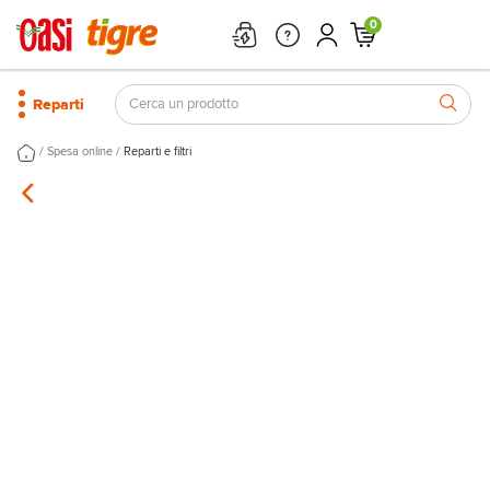
0
Reparti
/
/
Spesa online
Reparti e filtri