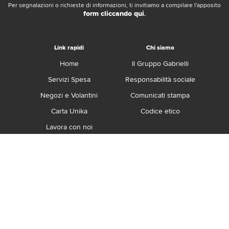
Per segnalazioni o richieste di informazioni, ti invitiamo a compilare l'apposito
form cliccando qui
.
Link rapidi
Chi siamo
Home
Il Gruppo Gabrielli
Servizi Spesa
Responsabilità sociale
Negozi e Volantini
Comunicati stampa
Carta Unika
Codice etico
Lavora con noi
Franchising
Contatti
Termini e Condizioni
Privacy e Cookie Policy