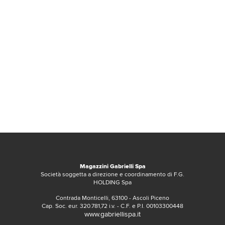
Magazzini Gabrielli Spa
Società soggetta a direzione e coordinamento di F.G.
HOLDING Spa
Contrada Monticelli, 63100 - Ascoli Piceno
Cap. Soc. eur. 320.781,72 i.v. - C.F. e P.I. 00103300448
www.gabriellispa.it