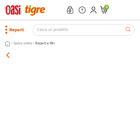
0
Reparti
/
/
Spesa online
Reparti e filtri