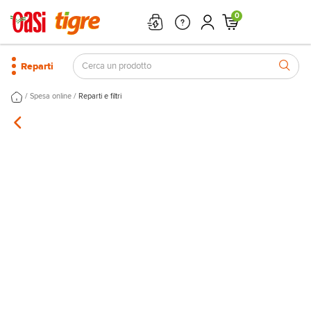
0
Reparti
/
/
Spesa online
Reparti e filtri