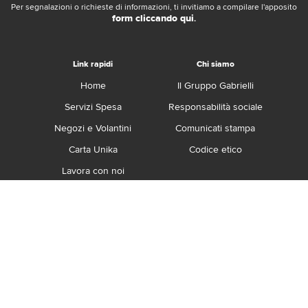
Per segnalazioni o richieste di informazioni, ti invitiamo a compilare l'apposito
form cliccando qui
.
Link rapidi
Chi siamo
Home
Il Gruppo Gabrielli
Servizi Spesa
Responsabilità sociale
Negozi e Volantini
Comunicati stampa
Carta Unika
Codice etico
Lavora con noi
Franchising
Contatti
Termini e Condizioni
Privacy e Cookie Policy