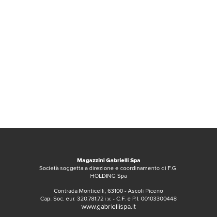
Magazzini Gabrielli Spa
Società soggetta a direzione e coordinamento di F.G.
HOLDING Spa
Contrada Monticelli, 63100 - Ascoli Piceno
Cap. Soc. eur. 320.781,72 i.v. - C.F. e P.I. 00103300448
www.gabriellispa.it