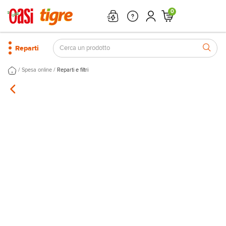
0
Reparti
/
/
Spesa online
Reparti e filtri