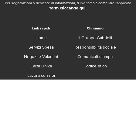
Per segnalazioni o richieste di informazioni, ti invitiamo a compilare l'apposito
form cliccando qui
.
Link rapidi
Chi siamo
Home
Il Gruppo Gabrielli
Servizi Spesa
Responsabilità sociale
Negozi e Volantini
Comunicati stampa
Carta Unika
Codice etico
Lavora con noi
Franchising
Contatti
Termini e Condizioni
Privacy e Cookie Policy