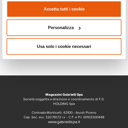
Accetta tutti i cookie
Personalizza
Usa solo i cookie necessari
Magazzini Gabrielli Spa
Società soggetta a direzione e coordinamento di F.G.
HOLDING Spa
Contrada Monticelli, 63100 - Ascoli Piceno
Cap. Soc. eur. 320.781,72 i.v. - C.F. e P.I. 00103300448
www.gabriellispa.it