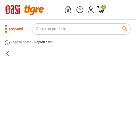
0
Reparti
/
/
Spesa online
Reparti e filtri