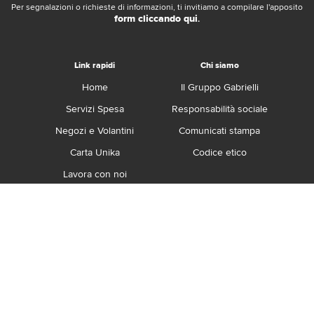
Per segnalazioni o richieste di informazioni, ti invitiamo a compilare l'apposito
form cliccando qui
.
Link rapidi
Chi siamo
Home
Il Gruppo Gabrielli
Servizi Spesa
Responsabilità sociale
Negozi e Volantini
Comunicati stampa
Carta Unika
Codice etico
Lavora con noi
Franchising
Contatti
Termini e Condizioni
Privacy e Cookie Policy