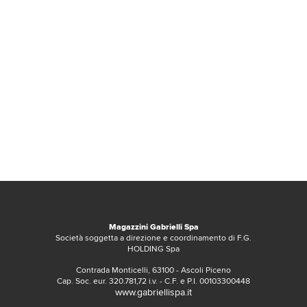
Magazzini Gabrielli Spa
Società soggetta a direzione e coordinamento di F.G.
HOLDING Spa
Contrada Monticelli, 63100 - Ascoli Piceno
Cap. Soc. eur. 320.781,72 i.v. - C.F. e P.I. 00103300448
www.gabriellispa.it