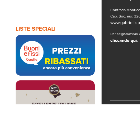
Contrada Monticel
Cap. Soc. eur. 320
www.gabriellispa
LISTE SPECIALI
Per segnalazioni o
cliccando qui
.
Seguici sui 
© Copyright 2019
www.gabriellispa