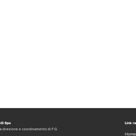
lli Spa
Link ra
a direzione e coordinamento di F.G.
Home