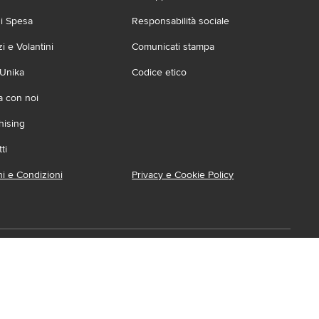
zi Spesa
Responsabilità sociale
 e Volantini
Comunicati stampa
 Unika
Codice etico
a con noi
hising
ti
i e Condizioni
Privacy e Cookie Policy
ca l'App
ionabile su:
Accessibilità