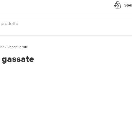
Spes
ine
/
Reparti e filtri
e gassate