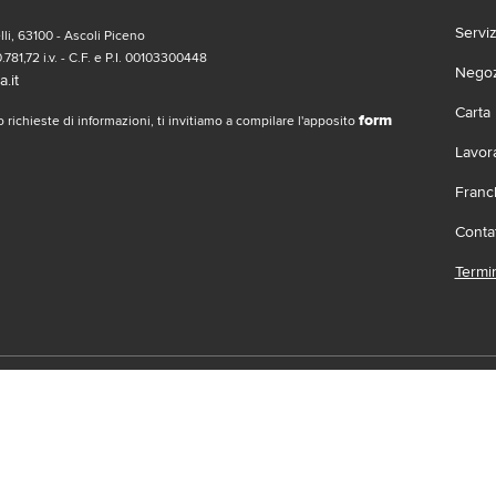
Servi
li, 63100 - Ascoli Piceno
.781,72 i.v. - C.F. e P.I. 00103300448
Negozi
.it
Carta
form
 richieste di informazioni, ti invitiamo a compilare l'apposito
Lavor
Franc
Contat
Termin
social
Scari
 | Gruppo Gabrielli | La società adotta il Codice Etico D.L.gs. 23/1/01 vis
.it |