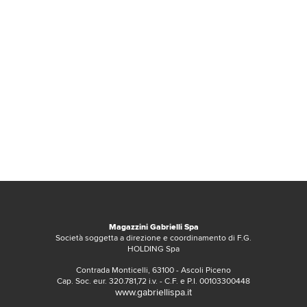
Magazzini Gabrielli Spa
Società soggetta a direzione e coordinamento di F.G.
HOLDING Spa
Contrada Monticelli, 63100 - Ascoli Piceno
Cap. Soc. eur. 320.781,72 i.v. - C.F. e P.I. 00103300448
www.gabriellispa.it