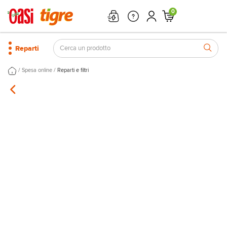
0
Reparti
/
/
Spesa online
Reparti e filtri