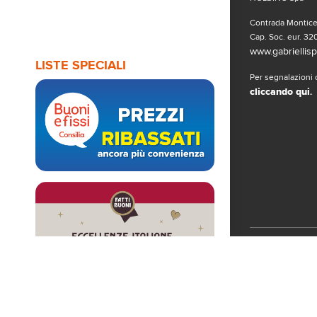
Contrada Monticel
Cap. Soc. eur. 320
www.gabriellispa
LISTE SPECIALI
Per segnalazioni o
cliccando qui
.
Seguici sui 
© Copyright 2019
www.gabriellispa