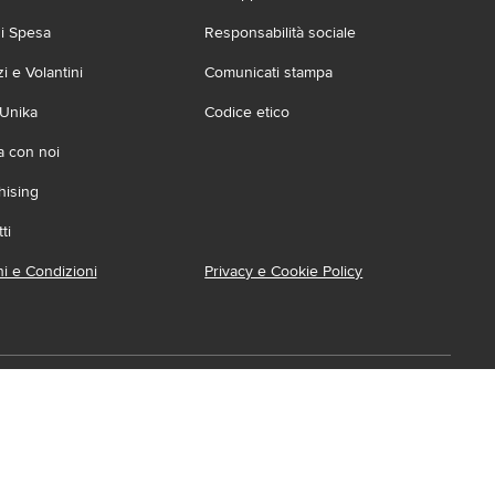
zi Spesa
Responsabilità sociale
 e Volantini
Comunicati stampa
 Unika
Codice etico
a con noi
hising
ti
i e Condizioni
Privacy e Cookie Policy
ca l'App
ionabile su:
Accessibilità