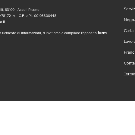
Servi
li, 63100 - Ascoli Piceno
.781,72 i.v. - C.F. e P.I. 00103300448
Negozi
.it
Carta
form
 richieste di informazioni, ti invitiamo a compilare l'apposito
Lavor
Franc
Contat
Termin
social
Scari
 | Gruppo Gabrielli | La società adotta il Codice Etico D.L.gs. 23/1/01 vis
.it |