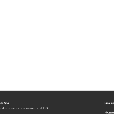
lli Spa
Link ra
a direzione e coordinamento di F.G.
Home