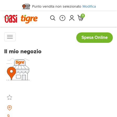
Punto vendita non selezionato
Modifica
0
Toggle
Spesa Online
navigation
Il mio negozio