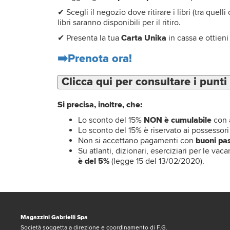
✔ Scegli il negozio dove ritirare i libri (tra quel
libri saranno disponibili per il ritiro.
✔ Presenta la tua
Carta Unika
in cassa e ottien
➡️Prenota ora!
Clicca qui per consultare i punti
Si precisa, inoltre, che:
Lo sconto del 15%
NON è cumulabile
con 
Lo sconto del 15% è riservato ai possessori
Non si accettano pagamenti con
buoni pas
Su atlanti, dizionari, eserciziari per le vacan
è del 5%
(legge 15 del 13/02/2020).
Magazzini Gabrielli Spa
Società soggetta a direzione e coordinamento di F.G.