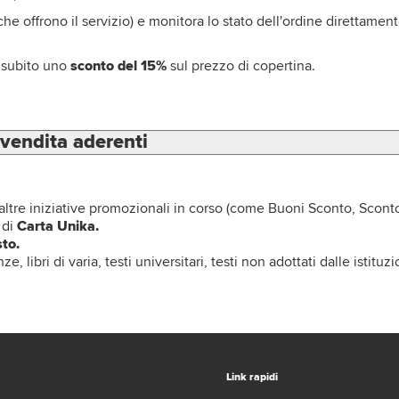
li che offrono il servizio) e monitora lo stato dell'ordine direttame
i subito uno
sconto del 15%
sul prezzo di copertina.
 vendita aderenti
altre iniziative promozionali in corso (come Buoni Sconto, Scont
 di
Carta Unika.
to.
ze, libri di varia, testi universitari, testi non adottati dalle istituz
Link rapidi