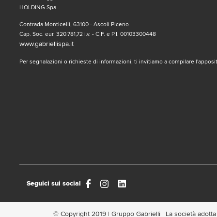
HOLDING Spa
Contrada Monticelli, 63100 - Ascoli Piceno
Cap. Soc. eur. 320.781,72 i.v. - C.F. e P.I. 00103300448
www.gabriellispa.it
Per segnalazioni o richieste di informazioni, ti invitiamo a compilare l'appos
Seguici sui social
© Copyright 2019 | Gruppo Gabrielli | La società adotta i