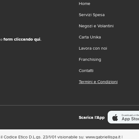
Home
Servizi Spesa
Negozi e Volantini
Carta Unika
form cliccando qui
ito
.
Lavora con noi
Franchising
Contatti
Termini e Condizioni
Scarica l'App
l Codice Etico D.L.gs. 23/1/01 visionabile su: www.gabriellispa.it |