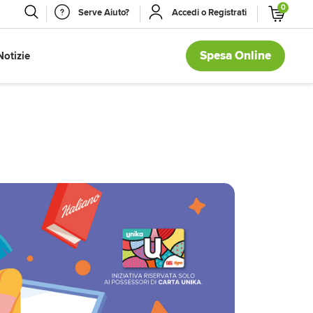
0
Serve Aiuto?
Accedi o Registrati
Spesa Online
Notizie